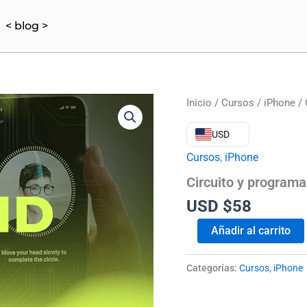
< blog >
Circuito
Inicio
/
Cursos
/
iPhone
/ 
y
programación
USD
de
Face
Cursos
,
iPhone
ID
Circuito y programa
cantidad
USD $
58
Añadir al carrito
Categorías:
Cursos
,
iPhone