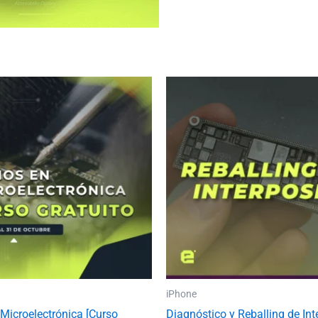
iPhone
 Microelectrónica [Curso
Diagnóstico y Reballing de Int