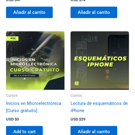
Añadir al carrito
Añadir al carrito
Cursos
Cursos
Inicios en Microelectrónica
Lectura de esquemáticos de
[Curso gratuito]
iPhone
USD $
0
USD $
29
Add to cart
Añadir al carrito