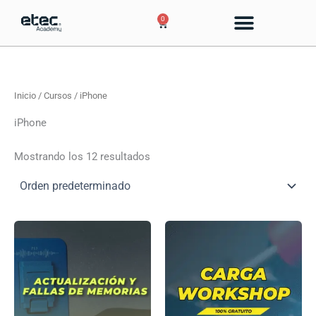
Ir
0
Cart
al
contenido
Inicio
/
Cursos
/ iPhone
iPhone
Mostrando los 12 resultados