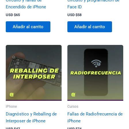
Circuito y fallas de
Circuito y programación de
Encendido de iPhone
Face ID
USD $
65
USD $
58
Añadir al carrito
Añadir al carrito
iPhone
Cursos
Diagnóstico y Reballing de
Fallas de Radiofrecuencia de
Interposer de iPhone
iPhone
USD $
47
USD $
74