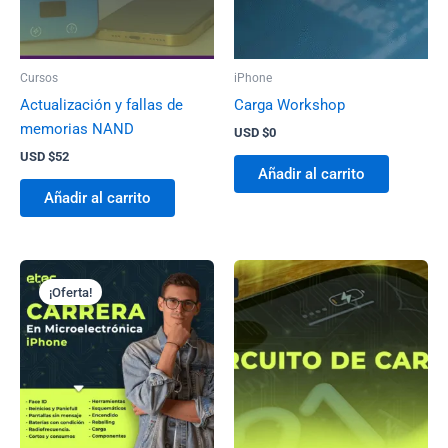
Cursos
iPhone
Actualización y fallas de
Carga Workshop
memorias NAND
USD $
0
USD $
52
Añadir al carrito
Añadir al carrito
El
El
precio
precio
¡Oferta!
original
actual
era:
es:
USD
USD
$497.
$197.