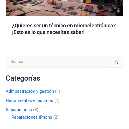
¿Quieres ser un técnico en microelectrónica?
¡Esto es lo que necesitas saber!
B
u
s
Categorías
c
a
r
Administración y gestión
(1)
p
Herramientas e insumos
(1)
o
r
Reparaciones
(3)
:
Reparaciones iPhone
(2)