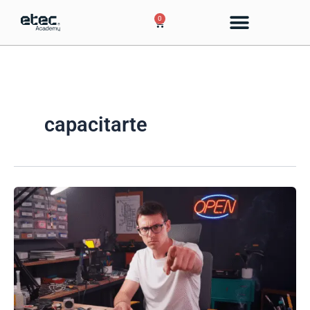
Ir
0
Cart
al
contenido
capacitarte