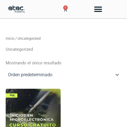
Ir
0
Cart
al
contenido
Inicio
/ Uncategorized
Uncategorized
Mostrando el único resultado