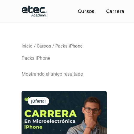
Ir
al
Cursos
Carrera
contenido
Inicio
/
Cursos
/ Packs iPhone
Packs iPhone
Mostrando el único resultado
El
El
precio
precio
¡Oferta!
original
actual
era:
es:
USD
USD
$497.
$197.