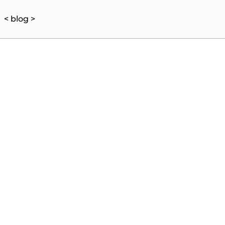
< blog >