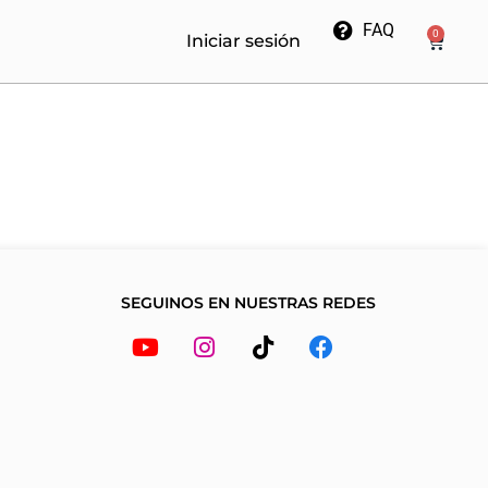
FAQ
0
Cart
Iniciar sesión
SEGUINOS EN NUESTRAS REDES
Youtube
Instagram
Tiktok
Facebook