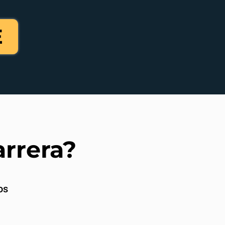
E
arrera?
os