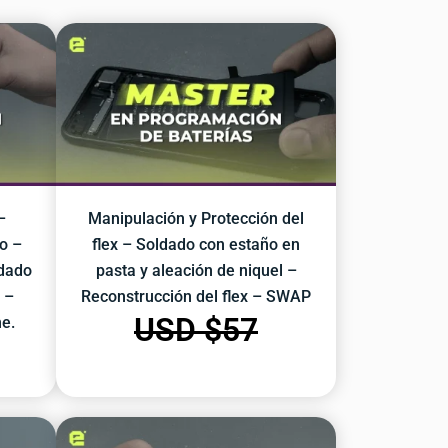
–
Manipulación y Protección del
o –
flex – Soldado con estaño en
ldado
pasta y aleación de niquel –
 –
Reconstrucción del flex – SWAP
USD $
57
e.