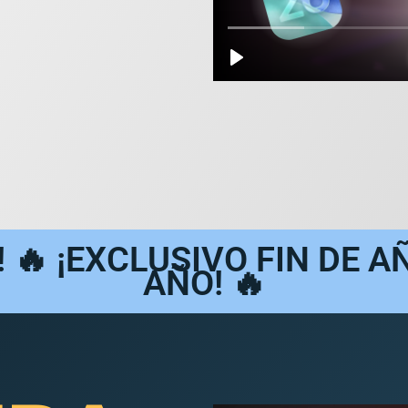
 🔥 ¡EXCLUSIVO FIN DE A
AÑO! 🔥