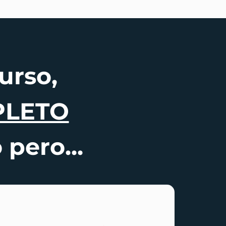
urso,
PLETO
 pero...