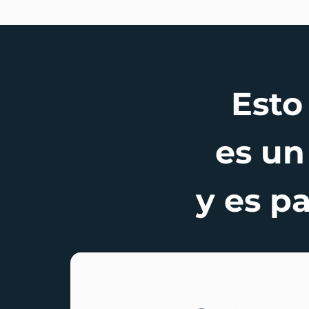
Est
es u
y es pa