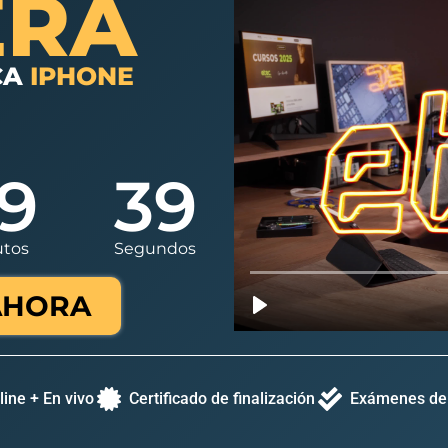
ERA
CA
IPHONE
9
37
utos
Segundos
AHORA
line + En vivo
Certificado de finalización
Exámenes de