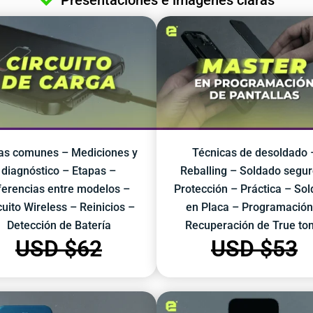
Presentaciones e imágenes claras
las comunes – Mediciones y
Técnicas de desoldado 
diagnóstico – Etapas –
Reballing – Soldado segur
ferencias entre modelos –
Protección – Práctica – So
cuito Wireless – Reinicios –
en Placa – Programación
Detección de Batería
Recuperación de True ton
USD $
62
USD $
53