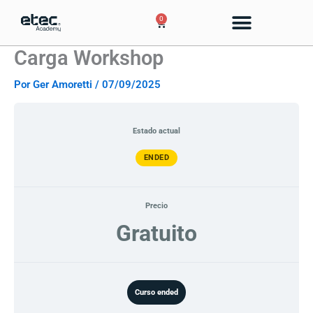
Ir
0
Cart
al
contenido
Carga Workshop
Por
Ger Amoretti
/
07/09/2025
Estado actual
ENDED
Precio
Gratuito
Curso ended